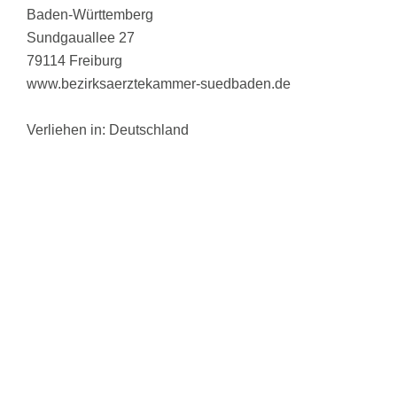
Baden-Württemberg
Sundgauallee 27
79114 Freiburg
www.bezirksaerztekammer-suedbaden.de
Verliehen in: Deutschland
Es gelten folgende berufsrechtliche Regelungen:
Aktuell gültige Berufsordnung
einsehbar unter:
https://www.aerztekammer-bw.de/
Berufsordnung der zuständigen Aufsichtsbehörde
einsehbar unter:
https://www.aerztekammer-
bw.de/10aerzte/40merkblaetter/20recht/05kammerrech
t/bo.pdf